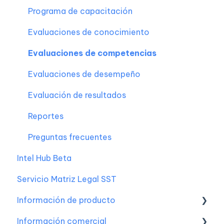
Preguntas frecuentes
Ausentismo laboral
Programa de capacitación
Acto y condición inseguro
Evaluaciones de conocimiento
Reportes
Evaluaciones de competencias
Preguntas frecuentes
Evaluaciones de desempeño
Evaluación de resultados
Reportes
Preguntas frecuentes
Intel Hub Beta
Servicio Matriz Legal SST
Información de producto
Información comercial
Boletines de actualizaciones