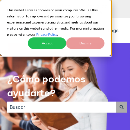
Español
Traducciones de Mostrar submenú de
Enviar ticket de
Portal del
This website stores cookies on your computer. We use this
soporte
cliente
information to improve and personalize your browsing
experience and to generate analytics and metrics about our
visitors on this website and other media. For more information
Webinars
Blogs
please refer to our
Privacy Policy
.
Accept
Decline
¿Cómo podemos
ayudarte?
No hay sugerencias porque el campo de búsqueda e