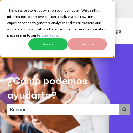
Español
Traducciones de Mostrar submenú de
Enviar ticket de
Portal del
This website stores cookies on your computer. We use this
soporte
cliente
information to improve and personalize your browsing
experience and to generate analytics and metrics about our
visitors on this website and other media. For more information
Webinars
Blogs
please refer to our
Privacy Policy
.
Accept
Decline
¿Cómo podemos
ayudarte?
No hay sugerencias porque el campo de búsqueda e